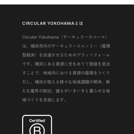
CIRCULAR YOKOHAMAとは
Circular Yokohama（サーキュラーヨコハマ）
は、横浜市内のサーキュラーエコノミー（循環
型経済）を加速させるためのプラットフォーム
です。横浜にある資源に光をあてて価値を見出
すことで、地域内における資源の循環をつくり
だし、横浜が抱える様々な地域課題の解決、新
たな雇用の創出、誰もがいきいきと暮らせる地
域づくりを目指します。