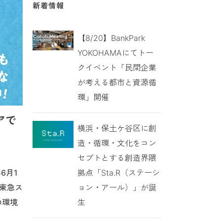
新着情報
【8/20】BankPark
YOKOHAMAにてトー
クイベント「民間企業
が考える都市と資源循
環」開催
アで
横浜・保土ケ谷区に創
造・循環・文化をコン
セプトとする創造界隈
拠点「Sta.R（ステーシ
6月1
ョン・アール）」が誕
東急ス
生
の環境