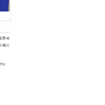
を貯め
り絵に
YU