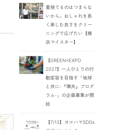
着捨てるのはつまらな
いから。おしゃれを長
く楽しむ良さをクリー
ニングで広げたい【横
浜マイスター】
【GREEN×EXPO
2027】一人ひとりの行
動変容を目指す「地球
と共に-『環共』プログ
ラム-」の企画募集が開
始
【7/13】ヨコハマSDGs