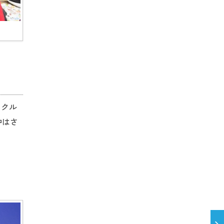
イクル
中はさ