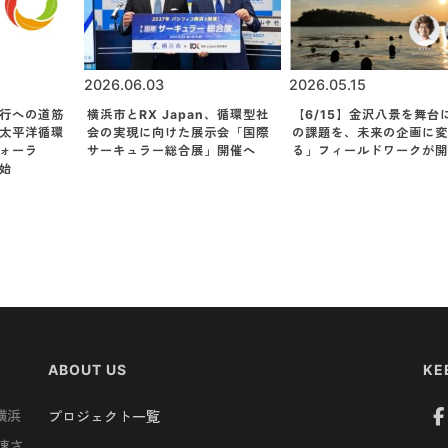
2026.06.03
2026.05.15
行への道筋
横浜市とRX Japan、循環型社
【6/15】金沢八景を舞台
太平洋循環
会の実現に向けた展示会「国際
の課題を、未来の企画に変
フォーラ
サーキュラー総合展」開催へ
る」フィールドワークが開
始
ABOUT US
KE
横浜
プロジェクト一覧
速さ