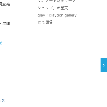
ぐ。アート防災ワーク
調査結
ショップ」が星天
qlay・qlaytion gallery
にて開催
・展開
始
素
,
食