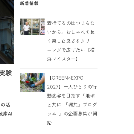
新着情報
着捨てるのはつまらな
いから。おしゃれを長
く楽しむ良さをクリー
ニングで広げたい【横
浜マイスター】
実験
【GREEN×EXPO
2027】一人ひとりの行
動変容を目指す「地球
と共に-『環共』プログ
ラの活
ラム-」の企画募集が開
庫AI
始