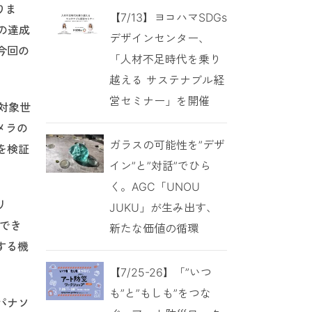
りま
【7/13】ヨコハマSDGs
の達成
デザインセンター、
今回の
「人材不足時代を乗り
越える サステナブル経
営セミナー」を開催
。対象世
メラの
ガラスの可能性を”デザ
を検証
イン”と”対話”でひら
く。AGC「UNOU
リ
JUKU」が生み出す、
ができ
新たな価値の循環
する機
【7/25-26】「”いつ
も”と”もしも”をつな
パナソ