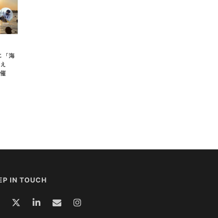
に「海
え
催
EP IN TOUCH