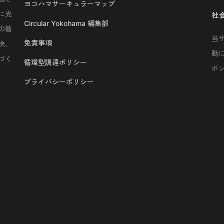
ヨコハマサーキュラーマップ
に光
社
Circular Yokohama 編集部
の循
当
免責事項
決、
動
づく
循環型調達ポリシー
ボ
プライバシーポリシー