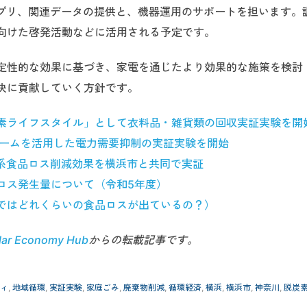
アプリ、関連データの提供と、機器運用のサポートを担います。
向けた啓発活動などに活用される予定です。
定性的な効果に基づき、家電を通じたより効果的な施策を検討
決に貢献していく方針です。
素ライフスタイル」として衣料品・雑貨類の回収実証実験を開
ゲームを活用した電力需要抑制の実証実験を開始
庭系食品ロス削減効果を横浜市と共同で実証
ロス発生量について（令和5年度）
ではどれくらいの食品ロスが出ているの？）
lar Economy Hub
からの転載記事です。
ィ
,
地域循環
,
実証実験
,
家庭ごみ
,
廃棄物削減
,
循環経済
,
横浜
,
横浜市
,
神奈川
,
脱炭