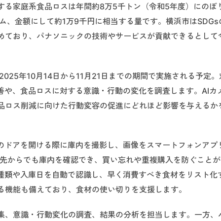
する家庭系食品ロスは年間約8万5千トン（令和5年度）にのぼ
ム、金額にして約1万9千円に相当する量です。横浜市はSDGs
めており、パナソニックの技術やサービスが貢献できるとして
025年10月14日から11月21日までの期間で実施される予定
善や、食品ロスに対する意識・行動の変化を調査します。AIカ
品ロス削減に向けた行動変容の促進にどれほど影響を与えるか
庫のドアを開ける際に庫内を撮影し、画像をスマートフォンアプ
者は外出先からでも庫内を確認でき、買い忘れや重複購入を防ぐこと
の種類や入庫日を自動で認識し、早く消費すべき食材をリスト化
る機能も備えており、食材の使い切りを支援します。
集、意識・行動変化の調査、結果の分析を担当します。一方、