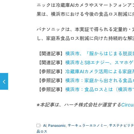
ニックは冷蔵庫AIカメラやスマートフォン
果は、横浜市における今後の食品ロス削減に
パナソニックは、本実証で得られる定量的・
し、家庭系食品ロス削減に向けた持続的な解
【関連記事】
横浜市、「服からはじまる脱炭
【関連記事】
横浜市とSBエナジー、スマホ
【参照記事】
冷蔵庫AIカメラ活用による家
【参照記事】
横浜市：家庭から出される食品
【参照記事】
横浜市：食品ロスとは（横浜市
※本記事は、ハーチ株式会社が運営する
Circu
AI
,
Panasonic
,
サーキュラーエコノミー
,
サステナビリテ
品ロス