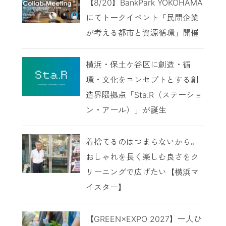
【8/20】BankPark YOKOHAMA
にてトークイベント「民間企業
が考える都市と資源循環」開催
横浜・保土ケ谷区に創造・循
環・文化をコンセプトとする創
造界隈拠点「Sta.R（ステーショ
ン・アール）」が誕生
着捨てるのはつまらないから。
おしゃれを長く楽しむ良さをク
リーニングで広げたい【横浜マ
イスター】
【GREEN×EXPO 2027】一人ひ