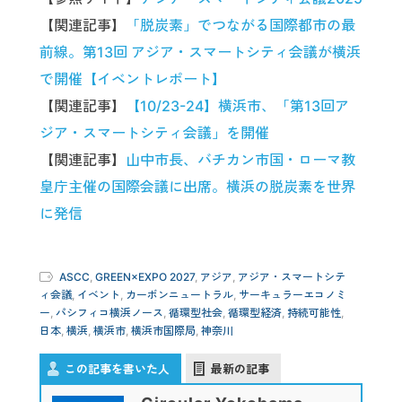
【関連記事】
「脱炭素」でつながる国際都市の最
前線。第13回 アジア・スマートシティ会議が横浜
で開催【イベントレポート】
【関連記事】
【10/23-24】横浜市、「第13回ア
ジア・スマートシティ会議」を開催
【関連記事】
山中市長、バチカン市国・ローマ教
皇庁主催の国際会議に出席。横浜の脱炭素を世界
に発信
ASCC
,
GREEN×EXPO 2027
,
アジア
,
アジア・スマートシテ
ィ会議
,
イベント
,
カーボンニュートラル
,
サーキュラーエコノミ
ー
,
パシフィコ横浜ノース
,
循環型社会
,
循環型経済
,
持続可能性
,
日本
,
横浜
,
横浜市
,
横浜市国際局
,
神奈川
この記事を書いた人
最新の記事