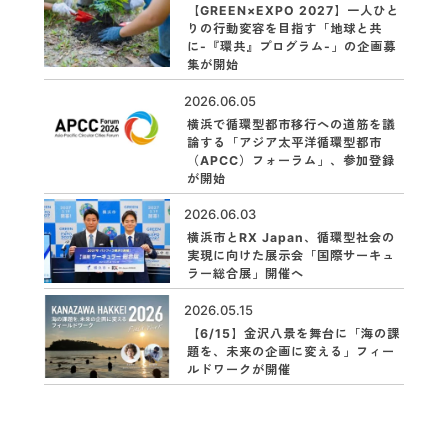
【GREEN×EXPO 2027】一人ひと
りの行動変容を目指す「地球と共
に-『環共』プログラム-」の企画募
集が開始
2026.06.05
横浜で循環型都市移行への道筋を議
論する「アジア太平洋循環型都市
（APCC）フォーラム」、参加登録
が開始
2026.06.03
横浜市とRX Japan、循環型社会の
実現に向けた展示会「国際サーキュ
ラー総合展」開催へ
2026.05.15
【6/15】金沢八景を舞台に「海の課
題を、未来の企画に変える」フィー
ルドワークが開催