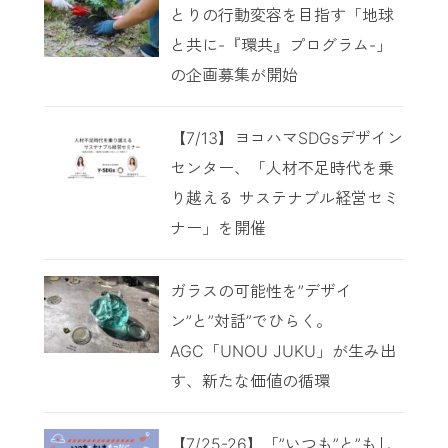
とりの行動変容を目指す「地球
と共に-『環共』プログラム-」
の企画募集が開始
【7/13】ヨコハマSDGsデザイン
センター、「人材不足時代を乗
り越える サステナブル経営セミ
ナー」を開催
ガラスの可能性を”デザイ
ン”と”対話”でひらく。
AGC「UNOU JUKU」が生み出
す、新たな価値の循環
【7/25-26】「”いつも”と”もし