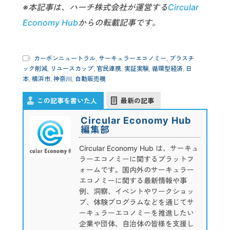
※本記事は、ハーチ株式会社が運営する
Circular
Economy Hub
からの転載記事です。
カーボンニュートラル
,
サーキュラーエコノミー
,
プラスチ
ック削減
,
リユースカップ
,
官民連携
,
実証実験
,
循環型経済
,
日
本
,
横浜市
,
神奈川
,
自動販売機
この記事を書いた人
最新の記事
Circular Economy Hub
編集部
Circular Economy Hub は、サーキュ
ラーエコノミーに関するプラットフ
ォームです。国内外のサーキュラー
エコノミーに関する最新情報や事
例、洞察、イベントやワークショッ
プ、体験プログラムなどを通じてサ
ーキュラーエコノミーを推進したい
企業や団体、自治体の皆様を支援し