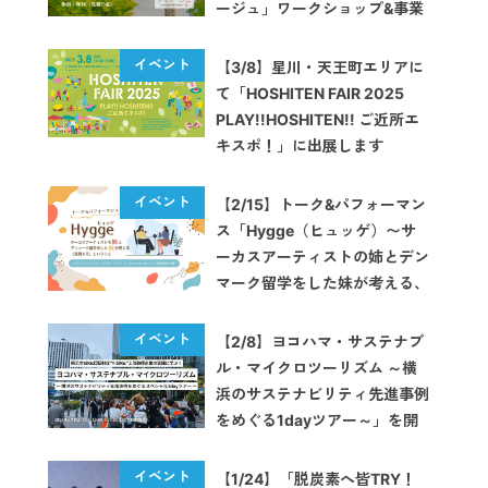
ージュ」ワークショップ&事業
相談会を開催
【3/8】星川・天王町エリアに
て「HOSHITEN FAIR 2025
PLAY!!HOSHITEN!! ご近所エ
キスポ！」に出展します
【2/15】トーク&パフォーマン
ス「Hygge（ヒュッゲ）〜サ
ーカスアーティストの姉とデン
マーク留学をした妹が考える、
表現するということ〜」を開催
します
【2/8】ヨコハマ・サステナブ
ル・マイクロツーリズム ～横
浜のサステナビリティ先進事例
をめぐる1dayツアー～」を開
催します
【1/24】「脱炭素へ皆TRY！