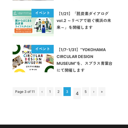
催します
【1/21】「脱炭素ダイアログ
vol.2 ～リペアで紡ぐ横浜の未
来～」を開催します
【1/7-1/31】”YOKOHAMA
CIRCULAR DESIGN
MUSEUM”を、スプラス青葉台
にて開催します
Page 3 of 11
‹
1
2
3
5
›
»
4