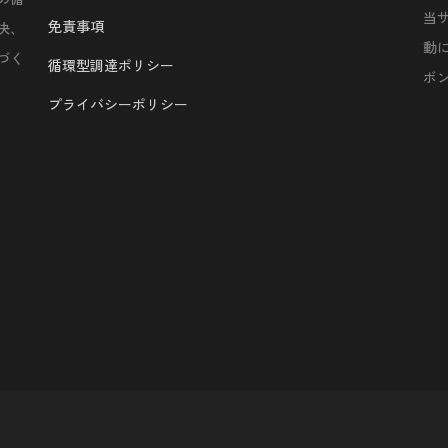
当
免責事項
決、
動
づく
循環型調達ポリシー
ボ
プライバシーポリシー