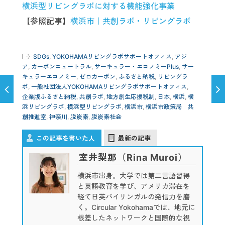
横浜型リビングラボに対する機能強化事業
【参照記事】
横浜市｜共創ラボ・リビングラボ
SDGs
,
YOKOHAMAリビングラボサポートオフィス
,
アジ
ア
,
カーボンニュートラル
,
サーキュラー・エコノミーPlus
,
サー
キュラーエコノミー
,
ゼロカーボン
,
ふるさと納税
,
リビングラ
ボ
,
一般社団法人YOKOHAMAリビングラボサポートオフィス
,
企業版ふるさと納税
,
共創ラボ
,
地方創生応援税制
,
日本
,
横浜
,
横
浜リビングラボ
,
横浜型リビングラボ
,
横浜市
,
横浜市政策局 共
創推進室
,
神奈川
,
脱炭素
,
脱炭素社会
この記事を書いた人
最新の記事
室井梨那（Rina Muroi）
横浜市出身。大学では第二言語習得
と英語教育を学び、アメリカ滞在を
経て日英バイリンガルの発信力を磨
く。Circular Yokohamaでは、地元に
根差したネットワークと国際的な視