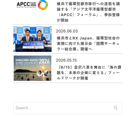
横浜で循環型都市移行への道筋を議
論する「アジア太平洋循環型都市
（APCC）フォーラム」、参加登録
が開始
2026.06.03
横浜市とRX Japan、循環型社会の
実現に向けた展示会「国際サーキュ
ラー総合展」開催へ
2026.05.15
【6/15】金沢八景を舞台に「海の課
題を、未来の企画に変える」フィー
ルドワークが開催