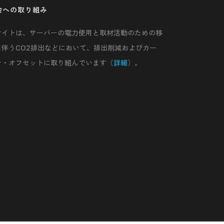
会への取り組み
サイトは、サーバーの電力使用と取材活動のための移
に伴うCO2排出などにおいて、排出削減およびカー
ン・オフセットに取り組んでいます（
詳細
）。