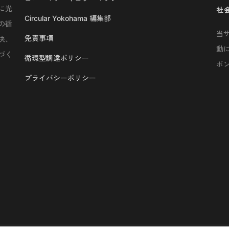
に光
社
Circular Yokohama 編集部
の循
当
免責事項
決、
動
づく
循環型調達ポリシー
ボ
プライバシーポリシー