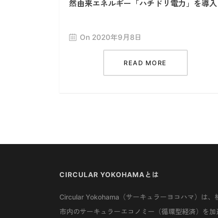
然由来エネルギー「ハチドリ電力」を導入
On 2020年9月8日
READ MORE
CIRCULAR YOKOHAMAとは
Circular Yokohama（サーキュラーヨコハマ）は、
市内のサーキュラーエコノミー（循環型経済）を加