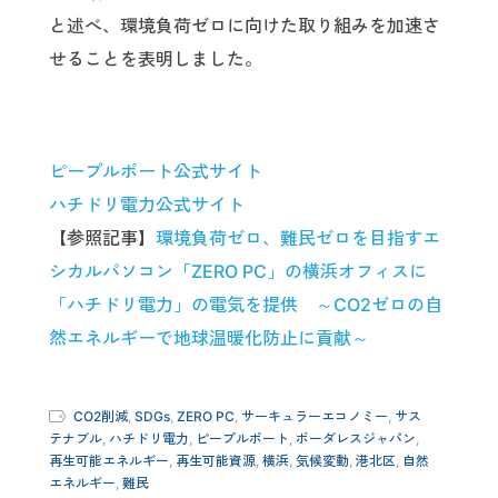
と述べ、環境負荷ゼロに向けた取り組みを加速さ
せることを表明しました。
ピープルポート公式サイト
ハチドリ電力公式サイト
【参照記事】
環境負荷ゼロ、難民ゼロを目指すエ
シカルパソコン「ZERO PC」の横浜オフィスに
「ハチドリ電力」の電気を提供 ～CO2ゼロの自
然エネルギーで地球温暖化防止に貢献～
CO2削減
,
SDGs
,
ZERO PC
,
サーキュラーエコノミー
,
サス
テナブル
,
ハチドリ電力
,
ピープルポート
,
ボーダレスジャパン
,
再生可能エネルギー
,
再生可能資源
,
横浜
,
気候変動
,
港北区
,
自然
エネルギー
,
難民