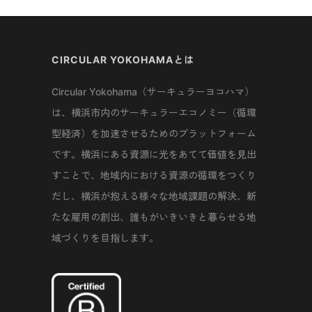
CIRCULAR YOKOHAMAとは
Circular Yokohama（サーキュラーヨコハマ）
は、横浜市内のサーキュラーエコノミー（循環
型経済）を加速させるためのプラットフォーム
です。横浜にある資源に光をあてて価値を見出
すことで、地域内における資源の循環をつくり
だし、横浜が抱える様々な地域課題の解決、新
たな雇用の創出、誰もがいきいきと暮らせる地
域づくりを目指します。