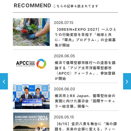
RECOMMEND
こちらの記事も読まれてます
2026.07.15
【GREEN×EXPO 2027】一人ひと
りの行動変容を目指す「地球と共
に-『環共』プログラム-」の企画募
集が開始
2026.06.05
横浜で循環型都市移行への道筋を議
論する「アジア太平洋循環型都市
（APCC）フォーラム」、参加登録
が開始
2026.06.03
横浜市とRX Japan、循環型社会の
実現に向けた展示会「国際サーキュ
ラー総合展」開催へ
2026.05.15
【6/15】金沢八景を舞台に「海の課
題を、未来の企画に変える」フィー