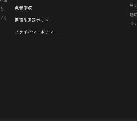
当
免責事項
決、
動
づく
循環型調達ポリシー
ボ
プライバシーポリシー