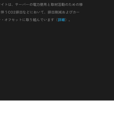
サイトは、サーバーの電力使用と取材活動のための移
に伴うCO2排出などにおいて、排出削減およびカー
ン・オフセットに取り組んでいます（
詳細
）。