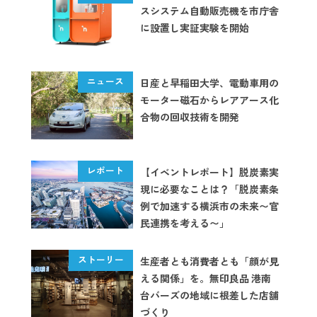
スシステム自動販売機を市庁舎
に設置し実証実験を開始
日産と早稲田大学、電動車用の
モーター磁石からレアアース化
合物の回収技術を開発
【イベントレポート】脱炭素実
現に必要なことは？「脱炭素条
例で加速する横浜市の未来〜官
民連携を考える〜」
生産者とも消費者とも「顔が見
える関係」を。無印良品 港南
台バーズの地域に根差した店舗
づくり