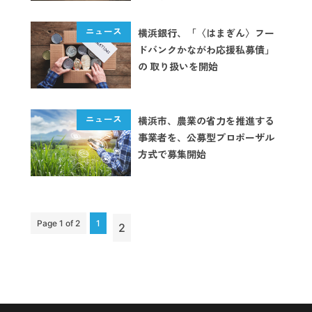
横浜銀行、「〈はまぎん〉フー
ドバンクかながわ応援私募債」
の 取り扱いを開始
横浜市、農業の省力を推進する
事業者を、公募型プロポーザル
方式で募集開始
Page 1 of 2
1
2