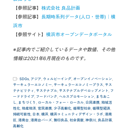
【参照記事】
株式会社 良品計画
【参照記事】
長期時系列データ(人口・世帯)｜横
浜市
【参照サイト】
横浜市オープンデータポータル
※記事内でご紹介しているデータや数値、その他
情報は2021年6月現在のものです。
SDGs
,
アジア
,
ウェルビーイング
,
オープンイノベーション
,
サーキュラーエコノミー
,
サーキュラーエコノミープラス
,
サス
テナビリティ
,
サステナブル
,
サステナブルデベロップメント
,
フ
ードドライブ
,
フードバンク
,
ヘルスプロモーション
,
まちおこ
し
,
まちづくり
,
ローカル・フォー・ローカル
,
公民連携
,
地域活
性化
,
地産地消
,
官民連携
,
少子高齢化
,
循環型社会
,
循環型経済
,
持続可能性
,
日本
,
横浜
,
横浜コミュニティデザイン・ラボ
,
港南
区
,
港南台
,
港南台バーズ
,
無印良品
,
社会貢献
,
神奈川
,
良品計画
,
高齢化