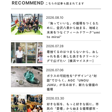
RECOMMEND
こちらの記事も読まれてます
2026.08.10
「海っていいな」の循環をつくるた
めに。金沢八景から始まる、地域と
未来をつなぐフィールドワーク“umi
to mirai”
2026.07.28
着捨てるのはつまらないから。おし
ゃれを長く楽しむ良さをクリーニン
グで広げたい【横浜マイスター】
2026.07.06
ガラスの可能性を"デザイン"と"対
話"でひらく。AGC「UNOU
JUKU」が生み出す、新たな価値の
循環
2026.03.30
好きな街を、もっと好きな街に。市
民の「愛着」から始まる循環都市・