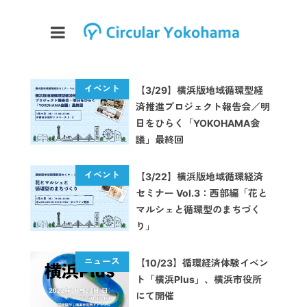
【3/29】横浜版地域循環型経
済推進プロジェクト報告会／明
日をひらく「YOKOHAMA会
議」最終回
【3/22】横浜版地域循環経済
セミナー Vol.3：西部編「花と
マルシェと循環型のまちづく
り」
【10/23】循環経済体験イベン
ト「横浜Plus」、横浜市役所
にて開催