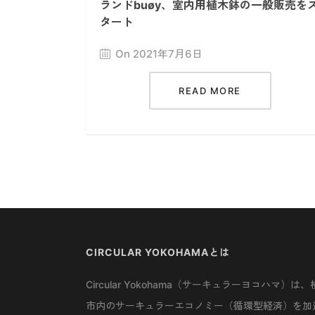
ランドbuøy、室内用植木鉢の一般販売を
タート
On 2021年7月6日
READ MORE
CIRCULAR YOKOHAMAとは
Circular Yokohama（サーキュラーヨコハマ）は、
市内のサーキュラーエコノミー（循環型経済）を加