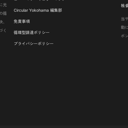
に光
社
Circular Yokohama 編集部
の循
当
免責事項
決、
動
づく
循環型調達ポリシー
ボ
プライバシーポリシー