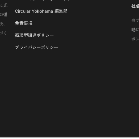
に光
社
Circular Yokohama 編集部
の循
当
免責事項
決、
動
づく
循環型調達ポリシー
ボ
プライバシーポリシー