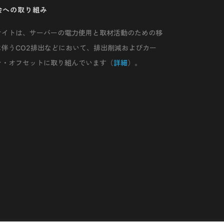
会への取り組み
サイトは、サーバーの電力使用と取材活動のための移
に伴うCO2排出などにおいて、排出削減およびカー
ン・オフセットに取り組んでいます（
詳細
）。