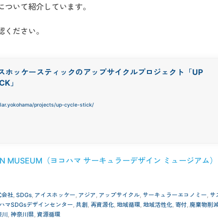
について紹介しています。
認ください。
スホッケースティックのアップサイクルプロジェクト「UP
ICK」
ular.yokohama/projects/up-cycle-stick/
DESIGN MUSEUM（ヨコハマ サーキュラーデザイン ミュージアム）
式会社
,
SDGs
,
アイスホッケー
,
アジア
,
アップサイクル
,
サーキュラーエコノミー
,
サ
ハマSDGsデザインセンター
,
共創
,
再資源化
,
地域循環
,
地域活性化
,
寄付
,
廃棄物削
奈川
,
神奈川県
,
資源循環