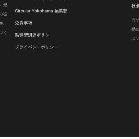
に光
社
Circular Yokohama 編集部
の循
当
免責事項
決、
動
づく
循環型調達ポリシー
ボ
プライバシーポリシー