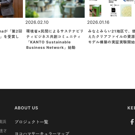
2026.02.10
2026.01.16
hamaが「第2回
環境省×民間によるサステナビリ
みなとみらい21地区で、
」を受賞し
ティビジネス共創コミュニティ
えたクリアファイルの資源
「KANTO Sustainable
モデル構築の実証実験開始
Business Network」始動
ABOUT US
KE
横浜
プロジェクト一覧
速さ
ヨコハマサーキュラーマップ