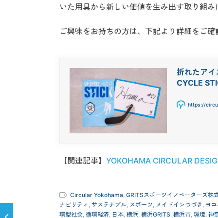
いた用具から新しい価値を生み出す取り組み
ご興味をお持ちの方は、下記より詳細をご確
折れたアイ
CYCLE ST
https://circ
【関連記事】
YOKOHAMA CIRCULAR 
Circular Yokohama
,
GRITSスポーツイノベーターズ株
ナビリティ
,
サステナブル
,
スポーツ
,
メイドインつづき
,
ヨコ
環型社会
,
循環経済
,
日本
,
横浜
,
横浜GRITS
,
横浜市
,
環境
,
神