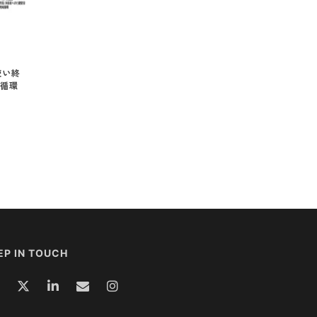
使い終
循環
EP IN TOUCH