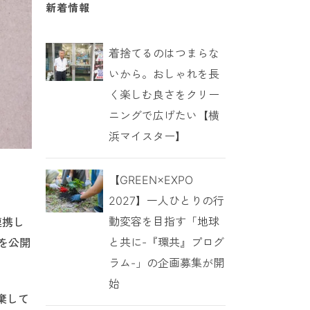
新着情報
着捨てるのはつまらな
いから。おしゃれを長
く楽しむ良さをクリー
ニングで広げたい【横
浜マイスター】
【GREEN×EXPO
2027】一人ひとりの行
動変容を目指す「地球
連携し
と共に-『環共』プログ
報を公開
ラム-」の企画募集が開
始
棄して