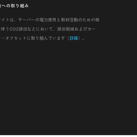
会への取り組み
サイトは、サーバーの電力使用と取材活動のための移
に伴うCO2排出などにおいて、排出削減およびカー
ン・オフセットに取り組んでいます（
詳細
）。