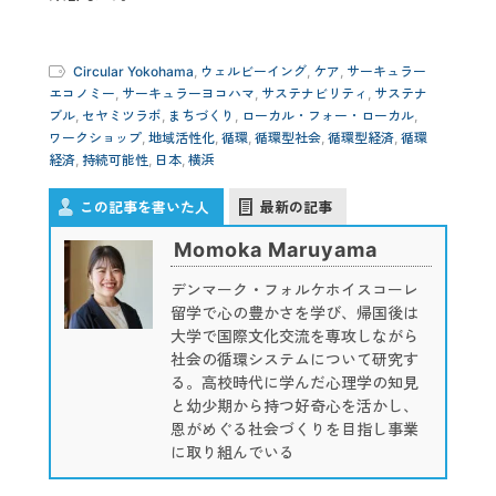
Circular Yokohama
,
ウェルビーイング
,
ケア
,
サーキュラー
エコノミー
,
サーキュラーヨコハマ
,
サステナビリティ
,
サステナ
ブル
,
セヤミツラボ
,
まちづくり
,
ローカル・フォー・ローカル
,
ワークショップ
,
地域活性化
,
循環
,
循環型社会
,
循環型経済
,
循環
経済
,
持続可能性
,
日本
,
横浜
この記事を書いた人
最新の記事
Momoka Maruyama
デンマーク・フォルケホイスコーレ
留学で心の豊かさを学び、帰国後は
大学で国際文化交流を専攻しながら
社会の循環システムについて研究す
る。高校時代に学んだ心理学の知見
と幼少期から持つ好奇心を活かし、
恩がめぐる社会づくりを目指し事業
に取り組んでいる