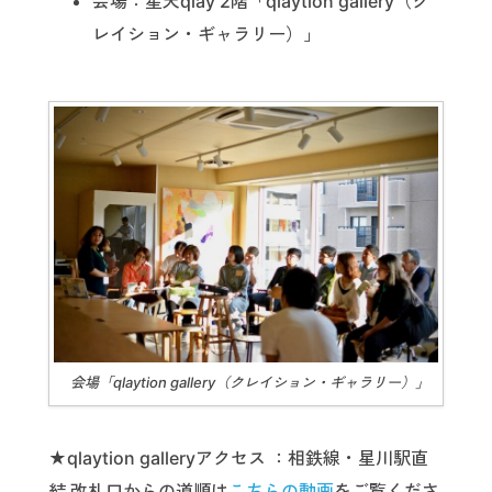
会場：星天qlay 2階「qlaytion gallery（ク
レイション・ギャラリー）」
会場「qlaytion gallery（クレイション・ギャラリー）」
★qlaytion galleryアクセス ：相鉄線・星川駅直
結 改札口からの道順は
こちらの動画
をご覧くださ