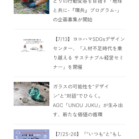
とりの行動変容を目指す「地球
と共に-『環共』プログラム-」
の企画募集が開始
【7/13】ヨコハマSDGsデザイン
センター、「人材不足時代を乗
り越える サステナブル経営セミ
ナー」を開催
ガラスの可能性を”デザイ
ン”と”対話”でひらく。
AGC「UNOU JUKU」が生み出
す、新たな価値の循環
【7/25-26】「”いつも”と”もし