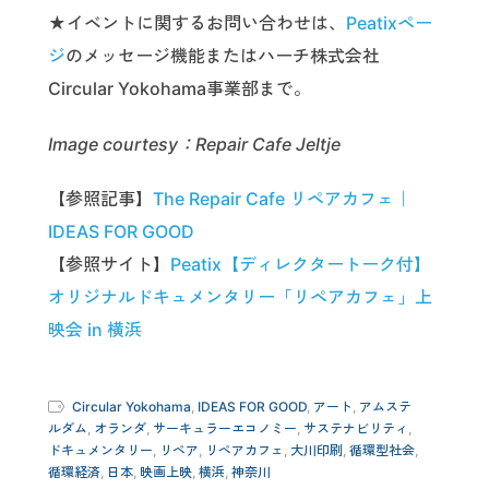
★イベントに関するお問い合わせは、
Peatixペー
ジ
のメッセージ機能またはハーチ株式会社
Circular Yokohama事業部まで。
Image courtesy：Repair Cafe Jeltje
【参照記事】
The Repair Cafe リペアカフェ｜
IDEAS FOR GOOD
【参照サイト】
Peatix【ディレクタートーク付】
オリジナルドキュメンタリー「リペアカフェ」上
映会 in 横浜
Circular Yokohama
,
IDEAS FOR GOOD
,
アート
,
アムステ
ルダム
,
オランダ
,
サーキュラーエコノミー
,
サステナビリティ
,
ドキュメンタリー
,
リペア
,
リペアカフェ
,
大川印刷
,
循環型社会
,
循環経済
,
日本
,
映画上映
,
横浜
,
神奈川