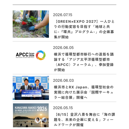
2026.07.15
【GREEN×EXPO 2027】一人ひと
りの行動変容を目指す「地球と共
に-『環共』プログラム-」の企画募
集が開始
2026.06.05
横浜で循環型都市移行への道筋を議
論する「アジア太平洋循環型都市
（APCC）フォーラム」、参加登録
が開始
2026.06.03
横浜市とRX Japan、循環型社会の
実現に向けた展示会「国際サーキュ
ラー総合展」開催へ
2026.05.15
【6/15】金沢八景を舞台に「海の課
題を、未来の企画に変える」フィー
ルドワークが開催