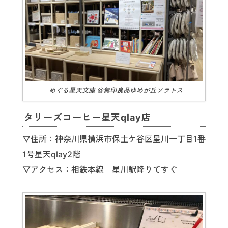
めぐる星天文庫 ＠無印良品ゆめが丘ソラトス
タリーズコーヒー星天qlay店
▽住所：神奈川県横浜市保土ケ谷区星川一丁目1番
1号星天qlay2階
▽アクセス：相鉄本線 星川駅降りてすぐ