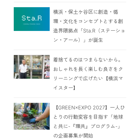
横浜・保土ケ谷区に創造・循
環・文化をコンセプトとする創
造界隈拠点「Sta.R（ステーショ
ン・アール）」が誕生
着捨てるのはつまらないから。
おしゃれを長く楽しむ良さをク
リーニングで広げたい【横浜マ
イスター】
【GREEN×EXPO 2027】一人ひ
とりの行動変容を目指す「地球
と共に-『環共』プログラム-」
の企画募集が開始