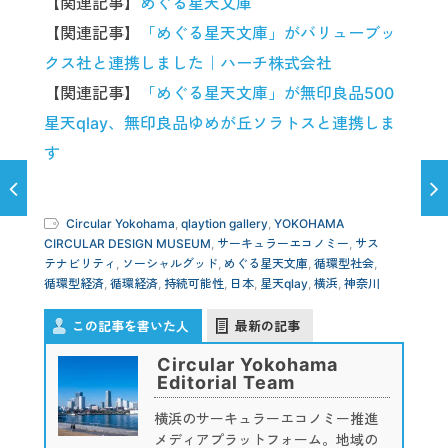
【関連記事】
めぐる星天文庫
【関連記事】
「めぐる星天文庫」がバリューブッ
クス社と連携しました｜ハーチ株式会社
【関連記事】
「めぐる星天文庫」が無印良品500
星天qlay、無印良品ゆめが丘ソラトスと連携しま
す
Circular Yokohama
,
qlaytion gallery
,
YOKOHAMA
CIRCULAR DESIGN MUSEUM
,
サーキュラーエコノミー
,
サス
テナビリティ
,
ソーシャルグッド
,
めぐる星天文庫
,
循環型社会
,
循環型経済
,
循環経済
,
持続可能性
,
日本
,
星天qlay
,
横浜
,
神奈川
この記事を書いた人
最新の記事
Circular Yokohama
Editorial Team
横浜のサーキュラーエコノミー推進
メディアプラットフォーム。地域の