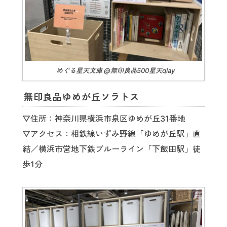
めぐる星天文庫 @無印良品500星天qlay
無印良品ゆめが丘ソラトス
▽住所：神奈川県横浜市泉区ゆめが丘31番地
▽アクセス：相鉄線いずみ野線「ゆめが丘駅」直
結／横浜市営地下鉄ブルーライン「下飯田駅」徒
歩1分