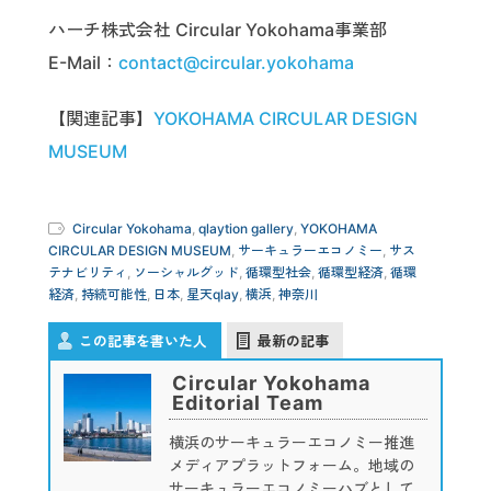
ハーチ株式会社 Circular Yokohama事業部
E-Mail：
contact@circular.yokohama
【関連記事】
YOKOHAMA CIRCULAR DESIGN
MUSEUM
Circular Yokohama
,
qlaytion gallery
,
YOKOHAMA
CIRCULAR DESIGN MUSEUM
,
サーキュラーエコノミー
,
サス
テナビリティ
,
ソーシャルグッド
,
循環型社会
,
循環型経済
,
循環
経済
,
持続可能性
,
日本
,
星天qlay
,
横浜
,
神奈川
この記事を書いた人
最新の記事
Circular Yokohama
Editorial Team
横浜のサーキュラーエコノミー推進
メディアプラットフォーム。地域の
サーキュラーエコノミーハブとして