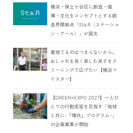
横浜・保土ケ谷区に創造・循
環・文化をコンセプトとする創
造界隈拠点「Sta.R（ステーショ
ン・アール）」が誕生
着捨てるのはつまらないから。
おしゃれを長く楽しむ良さをク
リーニングで広げたい【横浜マ
イスター】
【GREEN×EXPO 2027】一人ひ
とりの行動変容を目指す「地球
と共に-『環共』プログラム-」
の企画募集が開始