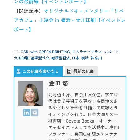
ンの最前線【イベントレポート】
【関連記事】
オリジナルドキュメンタリー「リペ
アカフェ」上映会 in 横浜・大川印刷【イベントレ
ポート】
CSR
,
with GREEN PRINTING
,
サステナビリティ
,
レポート
,
大川印刷
,
循環型社会
,
循環型経済
,
日本
,
横浜
,
神奈川
この記事を書いた人
最新の記事
金田 悠
北海道出身、神奈川県在住。学生時
代は美学芸術学を専攻。多様性のあ
るやさしい社会を目指して広報とラ
イティングを行う。日本大通りの一
棚書店「Coyote Books」オーナー、
エッセイストとしても活動中。准PR
プランナー、英国CMI認定サステナ