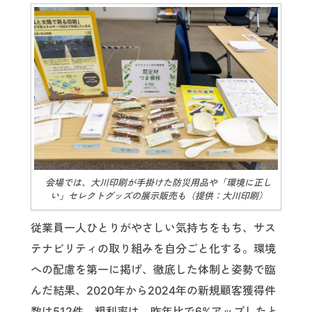
会場では、大川印刷が手掛けた防災用品や「環境に正し
い」セレクトグッズの展示販売も（提供：大川印刷）
従業員一人ひとりがやさしい気持ちをもち、サス
テナビリティの取り組みを自分ごと化する。環境
への配慮を第一に掲げ、徹底した体制と姿勢で臨
んだ結果、2020年から2024年の新規顧客獲得件
数は512件。粗利率は、昨年比で6%アップしたと