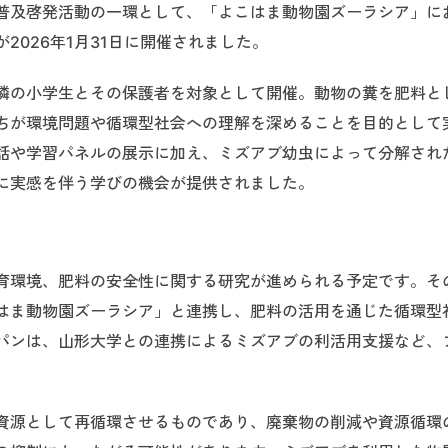
普及啓発活動の一環として、「よこはま動物園ズーラシア」に
2026年1月31日に開催されました。
隣の小学生とその保護者を対象として開催。動物の糞を肥料と
ちが環境問題や循環型社会への理解を深めることを目的として
話や学習パネルの展示に加え、ミズアブ幼虫によって分解され
に実感を伴う学びの機会が提供されました。
育環境、肥料の安全性に関する研究が進められる予定です。そ
はま動物園ズーラシア」と連携し、肥料の活用を通じた循環型
パンは、山形大学との連携によるミズアブの利活用支援など、
資源として再循環させるものであり、廃棄物の削減や資源循環