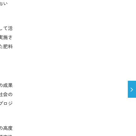
おい
して活
実施さ
た肥料
の成果
社会の
プロジ
の高度