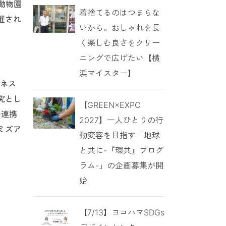
動物園
着捨てるのはつまらな
催され
いから。おしゃれを長
く楽しむ良さをクリー
ニングで広げたい【横
浜マイスター】
ジネス
究とし
【GREEN×EXPO
の連携
2027】一人ひとりの行
ミズア
動変容を目指す「地球
と共に-『環共』プログ
ラム-」の企画募集が開
始
【7/13】ヨコハマSDGs