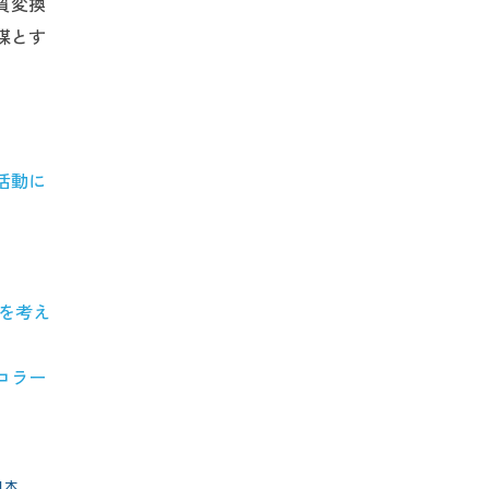
質変換
媒とす
活動に
を考え
コラー
日本
,