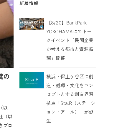
新着情報
【8/20】BankPark
YOKOHAMAにてトー
クイベント「民間企業
が考える都市と資源循
環」開催
糞の
横浜・保土ケ谷区に創
造・循環・文化をコン
セプトとする創造界隈
拠点「Sta.R（ステーシ
（以
ョン・アール）」が誕
社（以
生
ちプロ