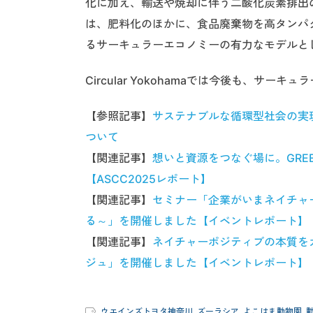
化に加え、輸送や焼却に伴う二酸化炭素排出
は、肥料化のほかに、食品廃棄物を高タンパ
るサーキュラーエコノミーの有力なモデルと
Circular Yokohamaでは今後も、サ
【参照記事】
サステナブルな循環型社会の実
ついて
【関連記事】
想いと資源をつなぐ場に。GREE
【ASCC2025レポート】
【関連記事】
セミナー「企業がいまネイチャ
る～」を開催しました【イベントレポート】
【関連記事】
ネイチャーポジティブの本質を
ジュ」を開催しました【イベントレポート】
ウエインズトヨタ神奈川
,
ズーラシア
,
よこはま動物園
,