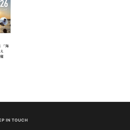
に「海
え
催
EP IN TOUCH