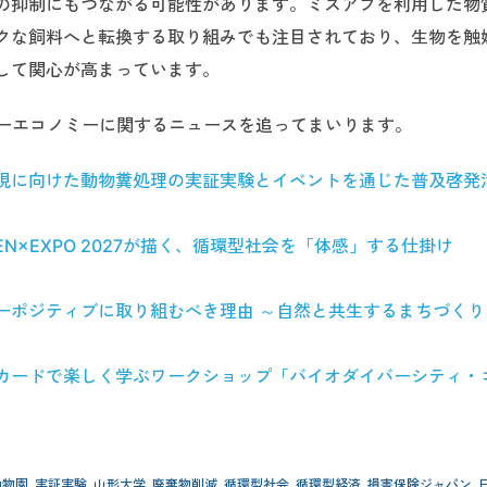
の抑制にもつながる可能性があります。ミズアブを利用した物
クな飼料へと転換する取り組みでも注目されており、生物を触
して関心が高まっています。
ーキュラーエコノミーに関するニュースを追ってまいります。
現に向けた動物糞処理の実証実験とイベントを通じた普及啓発
N×EXPO 2027が描く、循環型社会を「体感」する仕掛け
ーポジティブに取り組むべき理由 ～自然と共生するまちづくり
カードで楽しく学ぶワークショップ「バイオダイバーシティ・
動物園
,
実証実験
,
山形大学
,
廃棄物削減
,
循環型社会
,
循環型経済
,
損害保険ジャパン
,