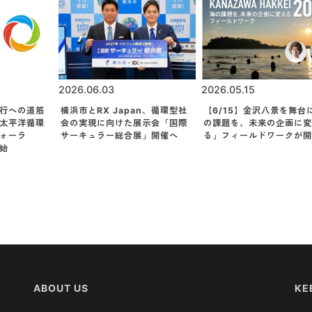
2026.06.03
2026.05.15
行への道筋
横浜市とRX Japan、循環型社
【6/15】金沢八景を舞台
太平洋循環
会の実現に向けた展示会「国際
の課題を、未来の企画に変
フォーラ
サーキュラー総合展」開催へ
る」フィールドワークが開
始
ABOUT US
KE