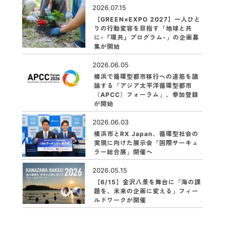
2026.07.15
【GREEN×EXPO 2027】一人ひと
りの行動変容を目指す「地球と共
に-『環共』プログラム-」の企画募
集が開始
2026.06.05
横浜で循環型都市移行への道筋を議
論する「アジア太平洋循環型都市
（APCC）フォーラム」、参加登録
が開始
2026.06.03
横浜市とRX Japan、循環型社会の
実現に向けた展示会「国際サーキュ
ラー総合展」開催へ
2026.05.15
【6/15】金沢八景を舞台に「海の課
題を、未来の企画に変える」フィー
ルドワークが開催