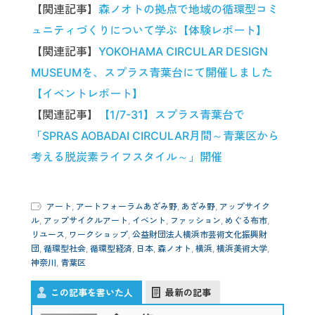
【関連記事】
森ノオトの拠点で地域の循環型コミ
ュニティづくりについて学ぶ【体験レポート】
【関連記事】
YOKOHAMA CIRCULAR DESIGN
MUSEUMを、スプラス青葉台にて開催しました
【イベントレポート】
【関連記事】
【1/7-31】スプラス青葉台で
「SPRAS AOBADAI CIRCULAR月間～青葉区から
考える脱炭素ライフスタイル～」開催
アート
,
アートフォーラムあざみ野
,
あざみ野
,
アップサイク
ル
,
アップサイクルアート
,
イベント
,
ファッション
,
めぐる布市
,
リユース
,
ワークショップ
,
公益財団法人横浜市芸術文化振興財
団
,
循環型社会
,
循環型経済
,
日本
,
森ノオト
,
横浜
,
横浜美術大学
,
神奈川
,
青葉区
この記事を書いた人
最新の記事