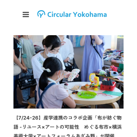
【7/24-26】産学連携のコラボ企画「布が紡ぐ物
語 -リユース×アートの可能性 めぐる布市×横浜
美術大学×アートフォーラムあざみ野」が開催