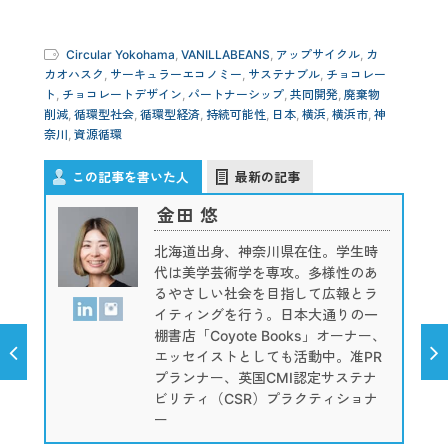
Circular Yokohama
,
VANILLABEANS
,
アップサイクル
,
カ
カオハスク
,
サーキュラーエコノミー
,
サステナブル
,
チョコレー
ト
,
チョコレートデザイン
,
パートナーシップ
,
共同開発
,
廃棄物
削減
,
循環型社会
,
循環型経済
,
持続可能性
,
日本
,
横浜
,
横浜市
,
神
奈川
,
資源循環
この記事を書いた人
最新の記事
金田 悠
北海道出身、神奈川県在住。学生時
代は美学芸術学を専攻。多様性のあ
るやさしい社会を目指して広報とラ
イティングを行う。日本大通りの一
棚書店「Coyote Books」オーナー、
エッセイストとしても活動中。准PR
プランナー、英国CMI認定サステナ
ビリティ（CSR）プラクティショナ
ー