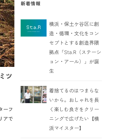
新着情報
横浜・保土ケ谷区に創
造・循環・文化をコン
セプトとする創造界隈
拠点「Sta.R（ステーシ
ョン・アール）」が誕
生
ミツ
着捨てるのはつまらな
いから。おしゃれを長
く楽しむ良さをクリー
ターフ
ニングで広げたい【横
リアで
浜マイスター】