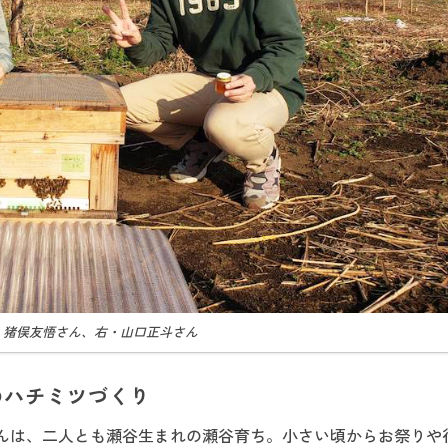
・猪俣友悟さん、右・山口正斗さん
のハチミツづくり
んは、二人とも瀬谷生まれの瀬谷育ち。小さい頃からお祭りや