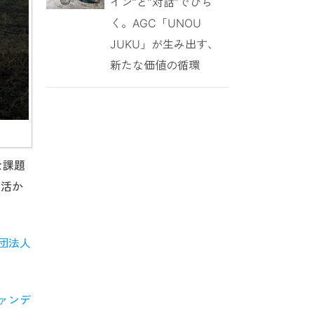
イン”と”対話”でひら
く。AGC「UNOU
JUKU」が生み出す、
新たな価値の循環
な課題
を活か
団法人
ァンデ