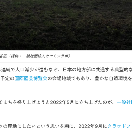
谷区（提供：一般社団法人セヤミツラボ）
5年連続で人口減少が進むなど、日本の地方部に共通する典型的
催予定の
国際園芸博覧会
の会場地域でもあり、豊かな自然環境
まちを盛り上げようと2022年5月に立ち上げたのが、
一般社
の産地にしたいという思いを胸に、2022年9月に
クラウドフ