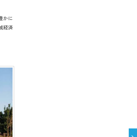
豊かに
域経済