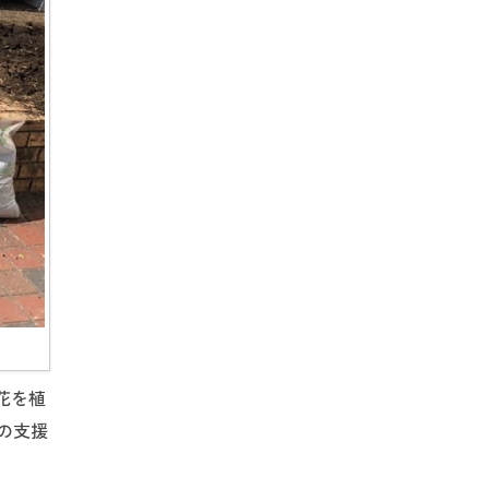
花を植
の支援