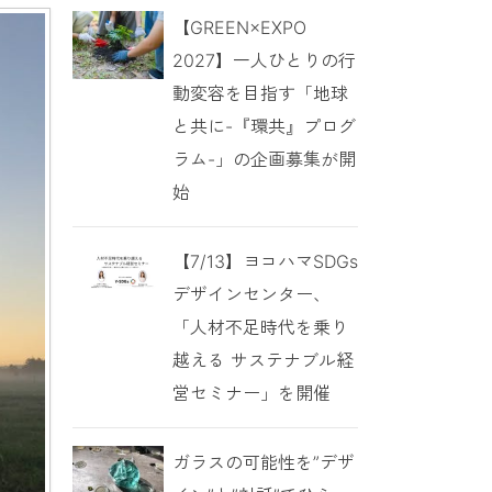
【GREEN×EXPO
2027】一人ひとりの行
動変容を目指す「地球
と共に-『環共』プログ
ラム-」の企画募集が開
始
【7/13】ヨコハマSDGs
デザインセンター、
「人材不足時代を乗り
越える サステナブル経
営セミナー」を開催
ガラスの可能性を”デザ