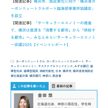
【関連記事】
横浜市、脱炭素化に向け「横浜港カ
ーボンニュートラルポート臨海部事業所協議会」
を設立
【関連記事】
「サーキュラーエコノミーの推進
で、横浜は資源を『消費する都市』から『供給す
る都市』へ」みなとみらいサーキュラーエコノミ
ー会議2025【イベントレポート】
カーボンニュートラル
,
カーボンニュートラルポート
,
サー
キュラーエコノミー
,
サステナブルファイナンス
,
みずほ銀行
,
循
環型社会
,
循環型経済
,
持続可能性
,
日本
,
横浜市
,
横浜港港湾脱炭
素化推進計画
,
横浜銀行
,
神奈川
,
脱炭素
この記事を書いた人
最新の記事
金田 悠
北海道出身、神奈川県在住。学生時