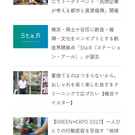
にてトークイベント「民間企業
が考える都市と資源循環」開催
横浜・保土ケ谷区に創造・循
環・文化をコンセプトとする創
造界隈拠点「Sta.R（ステーショ
ン・アール）」が誕生
着捨てるのはつまらないから。
おしゃれを長く楽しむ良さをク
リーニングで広げたい【横浜マ
イスター】
【GREEN×EXPO 2027】一人ひ
とりの行動変容を目指す「地球