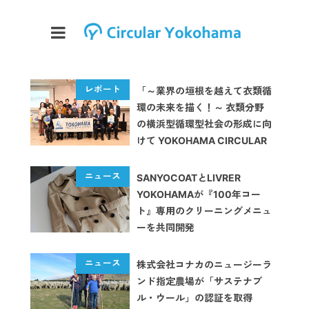
「～業界の垣根を越えて衣類循
環の未来を描く！～ 衣類分野
の横浜型循環型社会の形成に向
けて YOKOHAMA CIRCULAR
FASHION GATHERING」を開
催しました
SANYOCOATとLIVRER
YOKOHAMAが『100年コー
ト』専用のクリーニングメニュ
ーを共同開発
株式会社コナカのニュージーラ
ンド指定農場が「サステナブ
ル・ウール」の認証を取得