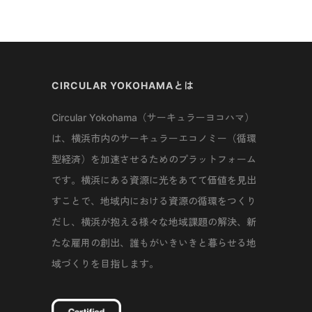
CIRCULAR YOKOHAMAとは
Circular Yokohama（サーキュラーヨコハマ）
は、横浜市内のサーキュラーエコノミー（循環
型経済）を加速させるためのプラットフォーム
です。横浜にある資源に光をあてて価値を見出
すことで、地域内における資源の循環をつくり
だし、横浜が抱える様々な地域課題の解決、新
たな雇用の創出、誰もがいきいきと暮らせる地
域づくりを目指します。