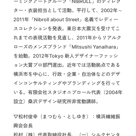
ーミングアートグループ「NIBROLL」のディレク
ター・衣装担当として活動。平行して、2002年～
2011年「Nibroll about Street」名義でレディー
スコレクションを発表。東日本大震災を受けてこ
れまでの表現活動を見直し、2011年からリアルク
ローズのメンズブランド「Mitsushi Yanaihara」
を始動。2012年Tokyo 新人デザイナーファッシ
ョン大賞プロ部門選出。近年では活動拠点である
横浜市を中心に、行政・企業・自治体などのデザ
インコンサルティングやブランディングを行って
いる。有限会社スタジオニブロール代表（2004年
設立）桑沢デザイン研究所非常勤講師。
▽松村俊幸（まつむら・としゆき）：横浜繊維振
興会会長
松村（株）代表取締役社長、（一）シルクセンタ