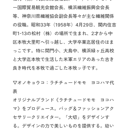
ー国際貿易観光会館会長、横浜繊維振興会会長
等、神奈川県繊維協会副会長等々が主な繊維関係
の役職。昭和33年（1958年）4月29日、関内住吉
町1-13の松村（株）の場所で生まれ、2才から中
区本牧大里町へ引っ越し、大学卒業迄居住のはま
っこです。特に間門小、大鳥中、横浜緑ヶ丘高校
と大学迄本牧で生活した米軍エリアのあった古き
良き時代を本牧で過ごした本牧ッ子です。
▽オノキョウコ：ラチチュードモモ ヨコハマ代
表
オリジナルブランド《ラチチュードモモ ヨコハ
マ》をプロデュース。バッグ＆ファッションアク
セサリークリエイター。「大切」をデザインす
る。デザインの力で美しいものを提供する。幼い