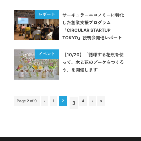
サーキュラーエコノミーに特化
した創業支援プログラム
「CIRCULAR STARTUP
TOKYO」説明会開催レポート
【10/20】「循環する花瓶を使
って、木と花のブーケをつくろ
う」を開催します
Page 2 of 9
‹
1
2
4
›
»
3