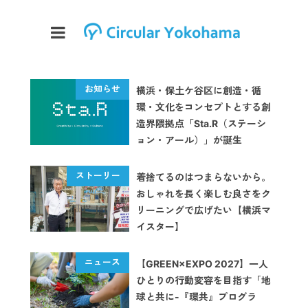
横浜・保土ケ谷区に創造・循
環・文化をコンセプトとする創
造界隈拠点「Sta.R（ステーシ
ョン・アール）」が誕生
着捨てるのはつまらないから。
おしゃれを長く楽しむ良さをク
リーニングで広げたい【横浜マ
イスター】
【GREEN×EXPO 2027】一人
ひとりの行動変容を目指す「地
球と共に-『環共』プログラ