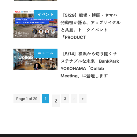
【5/29】船場・博展・ヤマハ
発動機が語る、アップサイクル
と共創。トークイベント
「PRODUCT
REGENERATION」開催
【5/14】横浜から切り開くサ
ステナブルな未来｜BankPark
YOKOHAMA「Collab
Meeting」に登壇します
Page 1 of 29
1
3
›
»
2