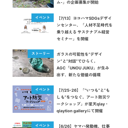
ム-」の企画募集が開始
【7/13】ヨコハマSDGsデザイ
ンセンター、「人材不足時代を
乗り越える サステナブル経営
セミナー」を開催
ガラスの可能性を”デザイ
ン”と”対話”でひらく。
AGC「UNOU JUKU」が生み
出す、新たな価値の循環
【7/25-26】「”いつも”と”も
しも”をつなぐ。アート防災ワ
ークショップ」が星天qlay・
qlaytion galleryにて開催
【6/26】ヤマハ発動機、仕事