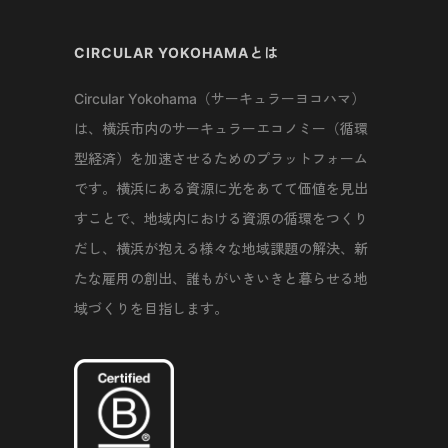
CIRCULAR YOKOHAMAとは
Circular Yokohama（サーキュラーヨコハマ）
は、横浜市内のサーキュラーエコノミー（循環
型経済）を加速させるためのプラットフォーム
です。横浜にある資源に光をあてて価値を見出
すことで、地域内における資源の循環をつくり
だし、横浜が抱える様々な地域課題の解決、新
たな雇用の創出、誰もがいきいきと暮らせる地
域づくりを目指します。