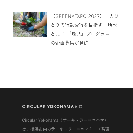
【GREEN×EXPO 2027】一人ひ
とりの行動変容を目指す「地球
と共に-『環共』プログラム-」
の企画募集が開始
CIRCULAR YOKOHAMAとは
Circular Yokohama（サーキュラーヨコハマ）
は、横浜市内のサーキュラーエコノミー（循環