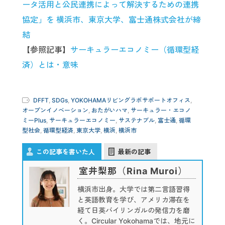
ータ活用と公民連携によって解決するための連携
協定」を 横浜市、東京大学、富士通株式会社が締
結
【参照記事】
サーキュラーエコノミー（循環型経
済）とは・意味
DFFT
,
SDGs
,
YOKOHAMAリビングラボサポートオフィス
,
オープンイノベーション
,
おたがいハマ
,
サーキュラー・エコノ
ミーPlus
,
サーキュラーエコノミー
,
サステナブル
,
富士通
,
循環
型社会
,
循環型経済
,
東京大学
,
横浜
,
横浜市
この記事を書いた人
最新の記事
室井梨那（Rina Muroi）
横浜市出身。大学では第二言語習得
と英語教育を学び、アメリカ滞在を
経て日英バイリンガルの発信力を磨
く。Circular Yokohamaでは、地元に