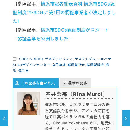
【参照記事】
横浜市記者発表資料 横浜市SDGs認
証制度“Y-SDGs” 第1回の認証事業者が決定しまし
た!
【参照記事】
横浜市SDGs認証制度がスタート
～認証基準を公開しました～
SDGs
,
Y-SDGs
,
サステナビリティ
,
サステナブル
,
ヨコハマ
SDGsデザインセンター
,
官民連携
,
循環型社会
,
循環型経済
,
横
浜
,
横浜市
この記事を書いた人
最新の記事
室井梨那（Rina Muroi）
横浜市出身。大学では第二言語習得
と英語教育を学び、アメリカ滞在を
経て日英バイリンガルの発信力を磨
く。Circular Yokohamaでは、地元に
根差したネットワークと国際的な視