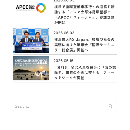
横浜で循環型都市移行への道筋を議
論する「アジア太平洋循環型都市
（APCC）フォーラム」、参加登録
が開始
2026.06.03
横浜市とRX Japan、循環型社会の
実現に向けた展示会「国際サーキュ
ラー総合展」開催へ
2026.05.15
【6/15】金沢八景を舞台に「海の課
題を、未来の企画に変える」フィー
ルドワークが開催