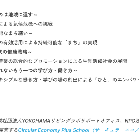
のは地域に還す～
による気候危機への挑戦
能なまち繕い～
の有効活用による持続可能な「まち」の実現
代の健康戦略～
産業の総合的なプロモーションによる生涯活躍社会の展開
れないもう一つの学び方・働き方～
キシブルな働き方・学びの場の創出による「ひと」のエンパワ
aが、一般社団法人YOKOHAMAリビングラボサポートオフィス、NPO
運営する
Circular Economy Plus School（サーキュラーエ