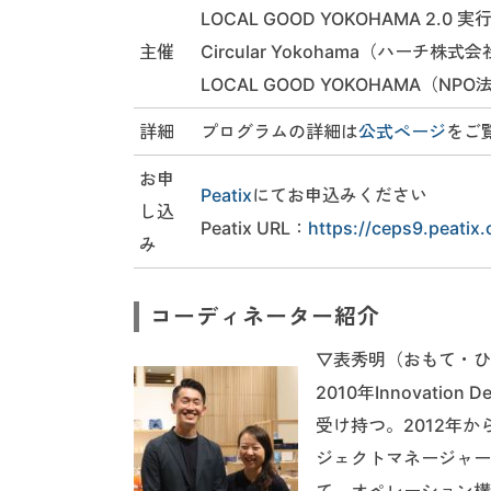
LOCAL GOOD YOKOHAMA 2.0 
主催
Circular Yokohama（ハー
LOCAL GOOD YOKOHAMA（
詳細
プログラムの詳細は
公式ページ
をご
お申
Peatix
にてお申込みください
し込
Peatix URL：
https://ceps9.peatix
み
コーディネーター紹介
▽表秀明（おもて・ひであき
2010年Innovat
受け持つ。2012年
ジェクトマネージャー
て、オペレーション構