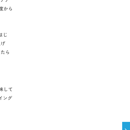
度から
をはじ
上げ
もたら
味して
イング