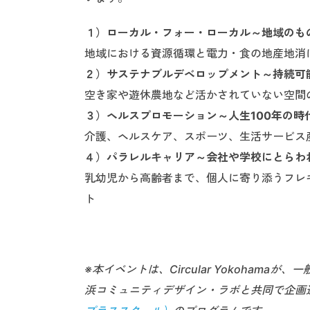
１）ローカル・フォー・ローカル～地域のも
地域における資源循環と電力・食の地産地消
２）サステナブルデベロップメント～持続可
空き家や遊休農地など活かされていない空間
３）ヘルスプロモーション～人生100年の時
介護、ヘルスケア、スポーツ、生活サービス
４）パラレルキャリア～会社や学校にとらわ
乳幼児から高齢者まで、個人に寄り添うフレ
ト
※本イベントは、Circular Yokoham
浜コミュニティデザイン・ラボと共同で企画