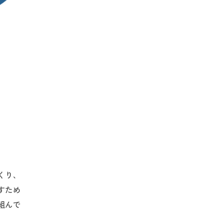
くり、
すため
組んで