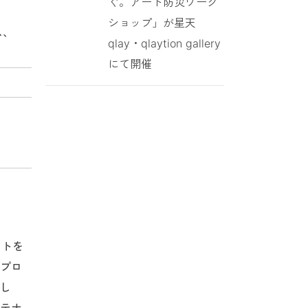
ぐ。アート防災ワーク
ショップ」が星天
ス、
qlay・qlaytion gallery
にて開催
クトを
のプロ
し
テナ