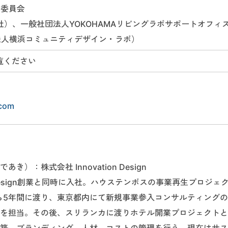
実行委員会
チ株式会社）、一般社団法人YOKOHAMAリビングラボサポートオフィ
NPO法人横浜コミュニティデザイン・ラボ）
覧ください
.com
）：株式会社 Innovation Design
ion Design創業と同時に入社。ハウステンボスの事業再生プロジェ
から5年間に渡り、東京都内にて新規事業参入コンサルティング
を担当。その後、スリランカに渡りホテル開業プロジェクトと
築、ブランディング、人材、コストの管理を行う。現在はサス