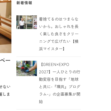
新着情報
着捨てるのはつまらな
いから。おしゃれを長
く楽しむ良さをクリー
ニングで広げたい【横
浜マイスター】
ノベー
【GREEN×EXPO
2027】一人ひとりの行
動変容を目指す「地球
と共に-『環共』プログ
せない
ラム-」の企画募集が開
催しま
始