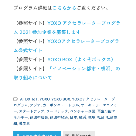
プログラム詳細は
こちらから
ご覧ください。
【参照サイト】
YOXO アクセラレータープログラ
ム 2021 参加企業を募集します
【参照サイト】
YOXOアクセラレータープログラ
ム公式サイト
【参照サイト】
YOXO BOX（よくぞボックス）
【参照サイト】
「イノベーション都市・横浜」の
取り組みについて
AI
,
DX
,
IoT
,
YOXO
,
YOXO BOX
,
YOXOアクセラレータープ
ログラム
,
アジア
,
カーボンニュートラル
,
サーキュラーエコノミ
ー
,
スタートアップ
,
フードテック
,
ベンチャー企業
,
再生可能エ
ネルギー
,
循環型社会
,
循環型経済
,
日本
,
横浜
,
環境
,
社会
,
社会課
題
,
脱炭素