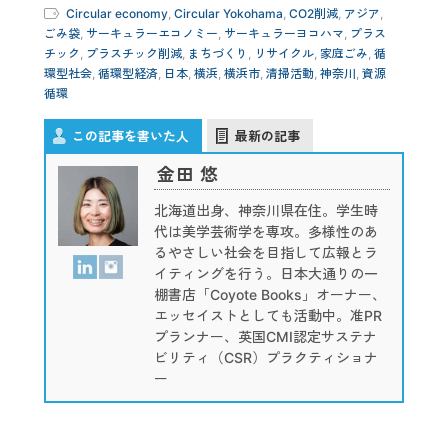
Circular economy
,
Circular Yokohama
,
CO2削減
,
アジア
,
ごみ袋
,
サーキュラーエコノミー
,
サーキュラーヨコハマ
,
プラス
チック
,
プラスチック削減
,
まちづくり
,
リサイクル
,
家庭ごみ
,
循
環型社会
,
循環型経済
,
日本
,
横浜
,
横浜市
,
清掃活動
,
神奈川
,
資源
循環
この記事を書いた人
最新の記事
金田 悠
北海道出身、神奈川県在住。学生時
代は美学芸術学を専攻。多様性のあ
るやさしい社会を目指して広報とラ
イティングを行う。日本大通りの一
棚書店「Coyote Books」オーナー、
エッセイストとしても活動中。准PR
プランナー、英国CMI認定サステナ
ビリティ（CSR）プラクティショナ
ー