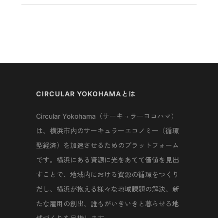
CIRCULAR YOKOHAMAとは
Circular Yokohama（サーキュラーヨコハマ）
は、横浜市内のサーキュラーエコノミー（循環
型経済）を加速させるためのプラットフォーム
です。横浜にある資源に光をあてて価値を見出
すことで、地域内における資源の循環をつくり
だし、横浜が抱える様々な地域課題の解決、新
たな雇用の創出、誰もがいきいきと暮らせる地