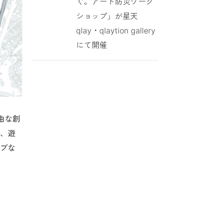
ぐ。アート防災ワーク
ショップ」が星天
qlay・qlaytion gallery
にて開催
由な創
を、遊
ィブな