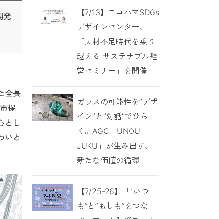
【7/13】ヨコハマSDGs
開発
デザインセンター、
「人材不足時代を乗り
越える サステナブル経
営セミナー」を開催
た全長
ガラスの可能性を”デザ
浜市保
イン”と”対話”でひら
心とし
く。AGC「UNOU
わいと
JUKU」が生み出す、
新たな価値の循環
【7/25-26】「”いつ
も”と”もしも”をつな