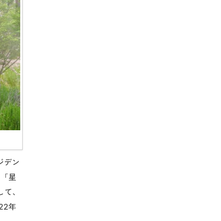
ジデン
、「星
して、
22年