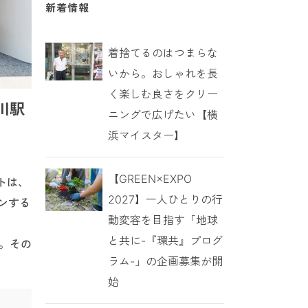
新着情報
着捨てるのはつまらな
いから。おしゃれを長
く楽しむ良さをクリー
川駅
ニングで広げたい【横
浜マイスター】
【GREEN×EXPO
トは、
2027】一人ひとりの行
プンする
動変容を目指す「地球
と共に-『環共』プログ
。その
ラム-」の企画募集が開
始