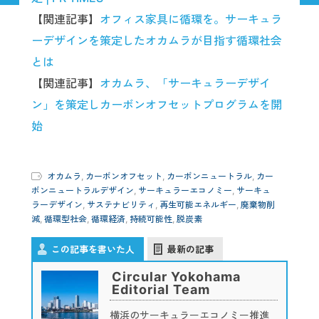
【関連記事】
オフィス家具に循環を。サーキュラ
ーデザインを策定したオカムラが目指す循環社会
とは
【関連記事】
オカムラ、「サーキュラーデザイ
ン」を策定しカーボンオフセットプログラムを開
始
オカムラ
,
カーボンオフセット
,
カーボンニュートラル
,
カー
ボンニュートラルデザイン
,
サーキュラーエコノミー
,
サーキュ
ラーデザイン
,
サステナビリティ
,
再生可能エネルギー
,
廃棄物削
減
,
循環型社会
,
循環経済
,
持続可能性
,
脱炭素
この記事を書いた人
最新の記事
Circular Yokohama
Editorial Team
横浜のサーキュラーエコノミー推進