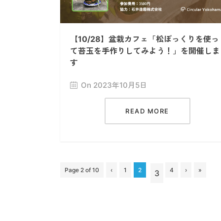
【10/28】盆栽カフェ「松ぼっくりを使っ
て苔玉を手作りしてみよう！」を開催しま
す
On 2023年10月5日
READ MORE
Page 2 of 10
‹
1
2
4
›
»
3