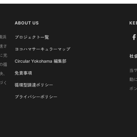
ABOUT US
KE
横浜
プロジェクト一覧
速さ
ヨコハマサーキュラーマップ
に光
社
Circular Yokohama 編集部
の循
当
免責事項
決、
動
づく
循環型調達ポリシー
ボ
プライバシーポリシー