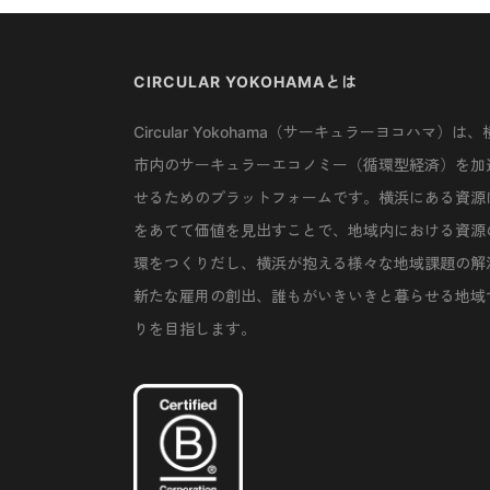
CIRCULAR YOKOHAMAとは
Circular Yokohama（サーキュラーヨコハマ）は、
市内のサーキュラーエコノミー（循環型経済）を加
せるためのプラットフォームです。横浜にある資源
をあてて価値を見出すことで、地域内における資源
環をつくりだし、横浜が抱える様々な地域課題の解
新たな雇用の創出、誰もがいきいきと暮らせる地域
りを目指します。