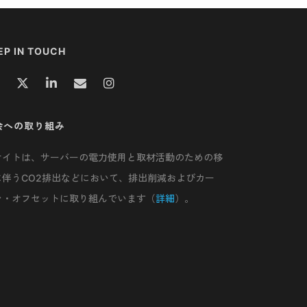
EP IN TOUCH
会への取り組み
サイトは、サーバーの電力使用と取材活動のための移
に伴うCO2排出などにおいて、排出削減およびカー
ン・オフセットに取り組んでいます（
詳細
）。