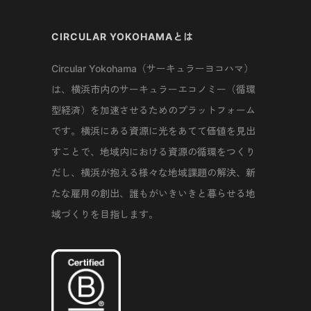
CIRCULAR YOKOHAMAとは
Circular Yokohama（サーキュラーヨコハマ）
は、横浜市内のサーキュラーエコノミー（循環
型経済）を加速させるためのプラットフォーム
です。横浜にある資源に光をあてて価値を見出
すことで、地域内における資源の循環をつくり
だし、横浜が抱える様々な地域課題の解決、新
たな雇用の創出、誰もがいきいきと暮らせる地
域づくりを目指します。