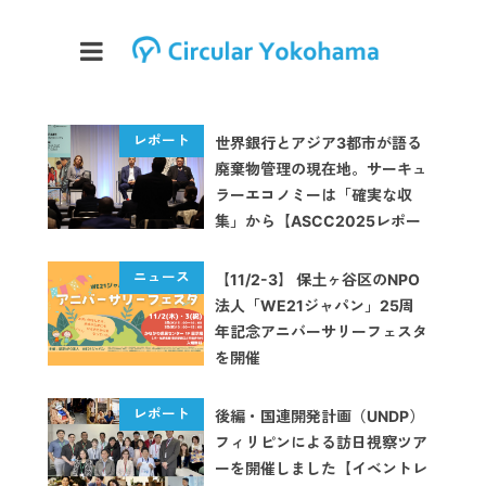
世界銀行とアジア3都市が語る
廃棄物管理の現在地。サーキュ
ラーエコノミーは「確実な収
集」から【ASCC2025レポー
ト】
【11/2-3】 保土ヶ谷区のNPO
法人「WE21ジャパン」25周
年記念アニバーサリーフェスタ
を開催
後編・国連開発計画（UNDP）
フィリピンによる訪日視察ツア
ーを開催しました【イベントレ