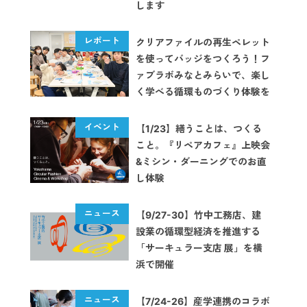
します
クリアファイルの再生ペレット
を使ってバッジをつくろう！フ
ァブラボみなとみらいで、楽し
く学べる循環ものづくり体験を
実施【イベントレポート】
【1/23】繕うことは、つくる
こと。『リペアカフェ』上映会
&ミシン・ダーニングでのお直
し体験
【9/27-30】竹中工務店、建
設業の循環型経済を推進する
「サーキュラー支店 展」を横
浜で開催
【7/24-26】産学連携のコラボ