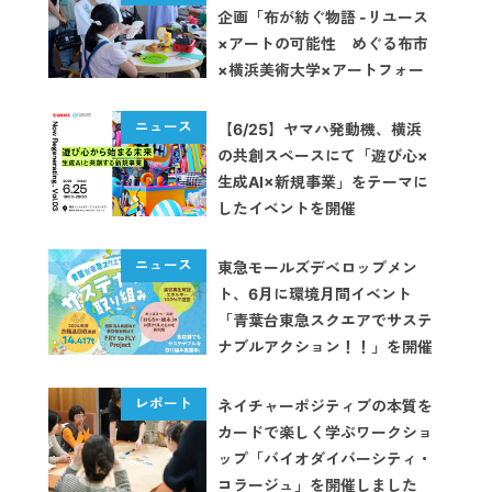
企画「布が紡ぐ物語 -リユース
×アートの可能性 めぐる布市
×横浜美術大学×アートフォー
ラムあざみ野」が開催
【6/25】ヤマハ発動機、横浜
の共創スペースにて「遊び心×
生成AI×新規事業」をテーマに
したイベントを開催
東急モールズデベロップメン
ト、6月に環境月間イベント
「青葉台東急スクエアでサステ
ナブルアクション！！」を開催
ネイチャーポジティブの本質を
カードで楽しく学ぶワークショ
ップ「バイオダイバーシティ・
コラージュ」を開催しました