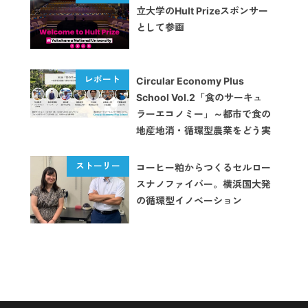
立大学のHult Prizeスポンサー
として参画
Circular Economy Plus
School Vol.2「食のサーキュ
ラーエコノミー」～都市で食の
地産地消・循環型農業をどう実
現する？～【イベントレポー
ト】
コーヒー粕からつくるセルロー
スナノファイバー。横浜国大発
の循環型イノベーション