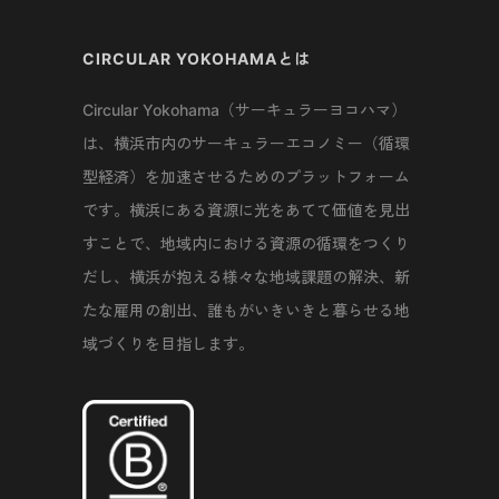
CIRCULAR YOKOHAMAとは
Circular Yokohama（サーキュラーヨコハマ）
は、横浜市内のサーキュラーエコノミー（循環
型経済）を加速させるためのプラットフォーム
です。横浜にある資源に光をあてて価値を見出
すことで、地域内における資源の循環をつくり
だし、横浜が抱える様々な地域課題の解決、新
たな雇用の創出、誰もがいきいきと暮らせる地
域づくりを目指します。