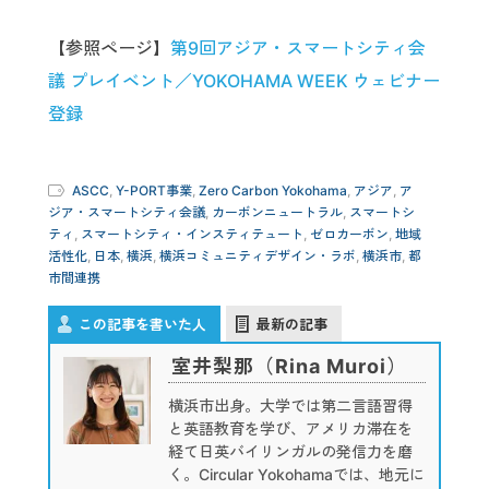
【参照ページ】
第9回アジア・スマートシティ会
議 プレイベント／YOKOHAMA WEEK ウェビナー
登録
ASCC
,
Y-PORT事業
,
Zero Carbon Yokohama
,
アジア
,
ア
ジア・スマートシティ会議
,
カーボンニュートラル
,
スマートシ
ティ
,
スマートシティ・インスティテュート
,
ゼロカーボン
,
地域
活性化
,
日本
,
横浜
,
横浜コミュニティデザイン・ラボ
,
横浜市
,
都
市間連携
この記事を書いた人
最新の記事
室井梨那（Rina Muroi）
横浜市出身。大学では第二言語習得
と英語教育を学び、アメリカ滞在を
経て日英バイリンガルの発信力を磨
く。Circular Yokohamaでは、地元に