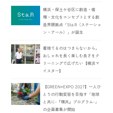
横浜・保土ケ谷区に創造・循
環・文化をコンセプトとする創
造界隈拠点「Sta.R（ステーショ
ン・アール）」が誕生
着捨てるのはつまらないから。
おしゃれを長く楽しむ良さをク
リーニングで広げたい【横浜マ
イスター】
【GREEN×EXPO 2027】一人ひ
とりの行動変容を目指す「地球
と共に-『環共』プログラム-」
の企画募集が開始