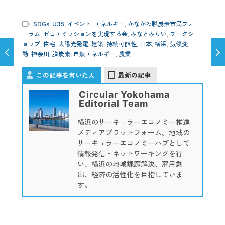
SDGs
,
U35
,
イベント
,
エネルギー
,
かながわ脱炭素市民フォ
ーラム
,
ゼロエミッションを実現する会
,
みなとみらい
,
ワークシ
ョップ
,
住宅
,
太陽光発電
,
建築
,
持続可能性
,
日本
,
横浜
,
気候変
動
,
神奈川
,
脱炭素
,
自然エネルギー
,
農業
この記事を書いた人
最新の記事
Circular Yokohama
Editorial Team
横浜のサーキュラーエコノミー推進
メディアプラットフォーム。地域の
サーキュラーエコノミーハブとして
情報発信・ネットワーキングを行
い、横浜の地域課題解決、雇用創
出、経済の活性化を目指していま
す。