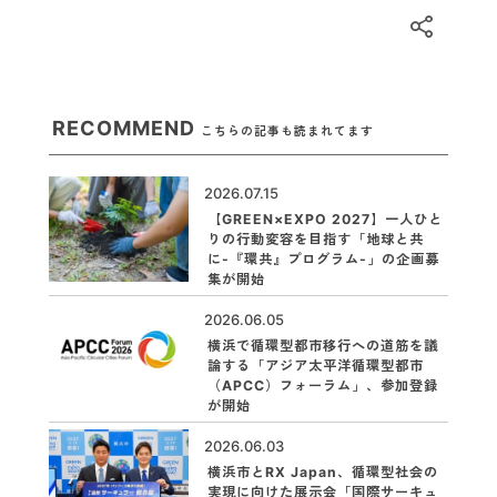
RECOMMEND
こちらの記事も読まれてます
2026.07.15
【GREEN×EXPO 2027】一人ひと
りの行動変容を目指す「地球と共
に-『環共』プログラム-」の企画募
集が開始
2026.06.05
横浜で循環型都市移行への道筋を議
論する「アジア太平洋循環型都市
（APCC）フォーラム」、参加登録
が開始
2026.06.03
横浜市とRX Japan、循環型社会の
実現に向けた展示会「国際サーキュ