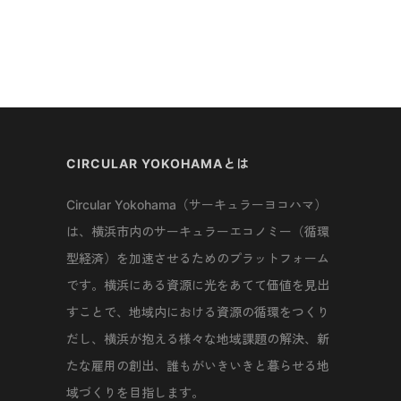
CIRCULAR YOKOHAMAとは
Circular Yokohama（サーキュラーヨコハマ）
は、横浜市内のサーキュラーエコノミー（循環
型経済）を加速させるためのプラットフォーム
です。横浜にある資源に光をあてて価値を見出
すことで、地域内における資源の循環をつくり
だし、横浜が抱える様々な地域課題の解決、新
たな雇用の創出、誰もがいきいきと暮らせる地
域づくりを目指します。