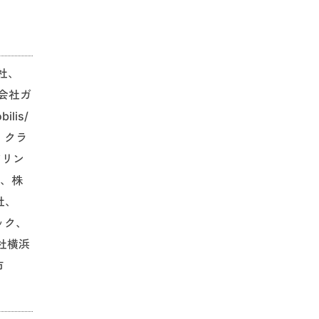
社、
会社ガ
lis/
・クラ
アリン
L、株
社、
ック、
社横浜
市