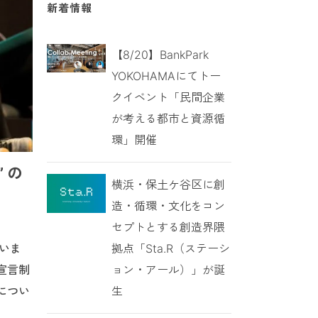
新着情報
【8/20】BankPark
YOKOHAMAにてトー
クイベント「民間企業
が考える都市と資源循
環」開催
 の
横浜・保土ケ谷区に創
造・循環・文化をコン
セプトとする創造界隈
拠点「Sta.R（ステーシ
ていま
ョン・アール）」が誕
宣言制
生
につい