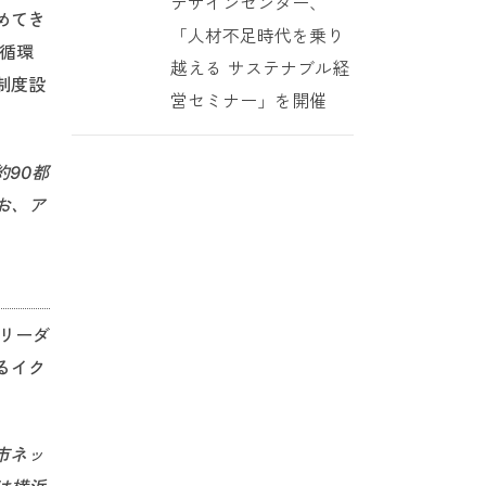
デザインセンター、
めてき
「人材不足時代を乗り
る循環
越える サステナブル経
制度設
営セミナー」を開催
約90都
お、ア
リーダ
るイク
市ネッ