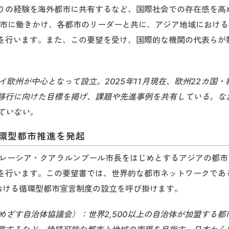
りの経験を海外都市に共有するなど、国際社会での存在感を高
の都市に働きかけ、各都市のリーダーと共に、アジア地域におけ
を行います。また、この要望を受け、国際的な機関の代表らが
イ欧州が中心となって設立。2025年11月現在、欧州22カ国・
移行に向けた目標を掲げ、課題や先進事例を共有している。な
ていない。
循環型都市推進を発起
マレーシア・クアラルンプール市長をはじめとするアジアの都市
を行います。この要望書では、世界的な都市ネットワークであ
おける循環型都市宣言制度の設立を呼び掛けます。
をめざす自治体協議会）：世界2,500以上の自治体が加盟する都