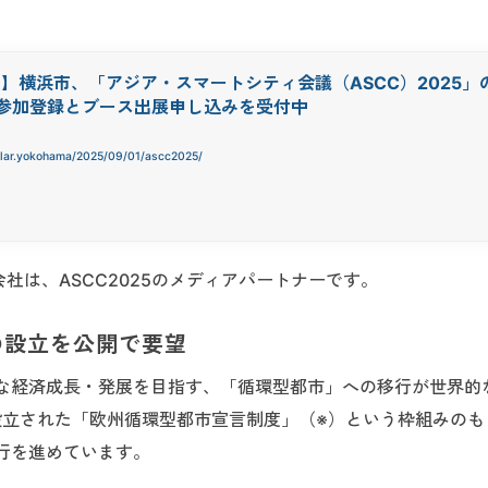
-27】横浜市、「アジア・スマートシティ会議（ASCC）2025」
参加登録とブース出展申し込みを受付中
cular.yokohama/2025/09/01/ascc2025/
チ株式会社は、ASCC2025のメディアパートナーです。
の設立を公開で要望
な経済成長・発展を目指す、「循環型都市」への移行が世界的
設立された「欧州循環型都市宣言制度」（※）という枠組みのも
行を進めています。