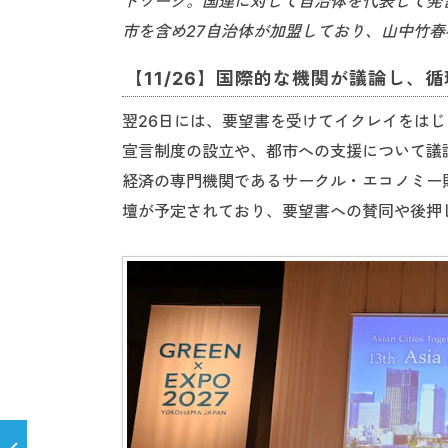
トワーク。国連に対して自治体を代表して発
市を含め27自治体が加盟しており、山中竹
【11/26】国際的な機関が議論し、
翌26日には、要望書を受けてイクレイをは
宣言制度の設立や、都市への支援について議
経済の専門機関であるサークル・エコノミー
壇が予定されており、要望書への賛同や後押