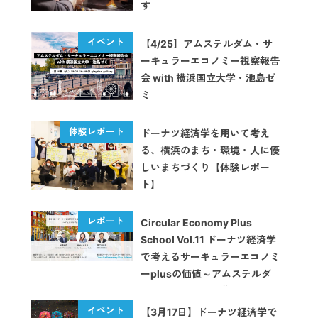
す
【4/25】アムステルダム・サ
ーキュラーエコノミー視察報告
会 with 横浜国立大学・池島ゼ
ミ
ドーナツ経済学を用いて考え
る、横浜のまち・環境・人に優
しいまちづくり【体験レポー
ト】
Circular Economy Plus
School Vol.11 ドーナツ経済学
で考えるサーキュラーエコノミ
ーplusの価値～アムステルダ
ムのドーナツ都市戦略に学ぶ〜
【イベントレポート】
【3月17日】ドーナツ経済学で