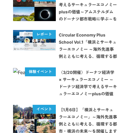
考えるサーキュラーエコノミー
plusの価値～アムステルダム
のドーナツ都市戦略に学ぶ～を
開催します
Circular Economy Plus
School Vol.1「横浜とサーキュ
ラーエコノミー ～海外先進事
例とともに考える、循環する都
市・横浜の未来～」【イベント
レポート】
〈3/20開催〉ドーナツ経済学
× サーキュラーエコノミー ～
ドーナツ経済学で考えるサーキ
ュラーエコノミーplusの価値
～【体験イベント】
【1月6日】「横浜とサーキュ
ラーエコノミー」～海外先進事
例とともに考える、循環する都
市・横浜の未来〜を開催します