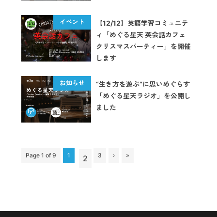
【12/12】英語学習コミュニテ
ィ「めぐる星天 英会話カフェ
クリスマスパーティー」を開催
します
“生き方を遊ぶ”に思いめぐらす
「めぐる星天ラジオ」を公開し
ました
Page 1 of 9
1
3
›
»
2