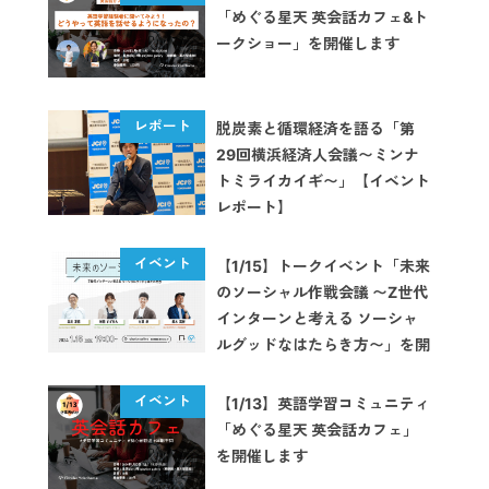
「めぐる星天 英会話カフェ&ト
ークショー」を開催します
脱炭素と循環経済を語る「第
29回横浜経済人会議〜ミンナ
トミライカイギ〜」【イベント
レポート】
【1/15】トークイベント「未来
のソーシャル作戦会議 〜Z世代
インターンと考える ソーシャ
ルグッドなはたらき方〜」を開
催します
【1/13】英語学習コミュニティ
「めぐる星天 英会話カフェ」
を開催します