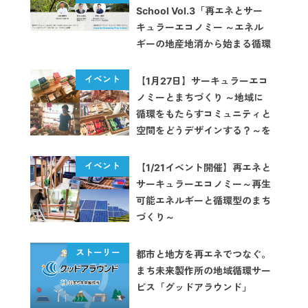
School Vol.3「再エネとサー
キュラーエコノミー ～エネル
ギーの地産地消から始まる循環
型のまちづくり～」【イベント
レポート】
【1月27日】サーキュラーエコ
ノミーとまちづくり ～地域に
循環をもたらすコミュニティと
空間をどうデザインする？～を
開催します
【1/21イベント開催】再エネと
サーキュラーエコノミー～再生
可能エネルギーと循環型のまち
づくり～
都市と地方を再エネでつなぐ。
まち未来製作所の地域循環サー
ビス「グッドアラウンド」