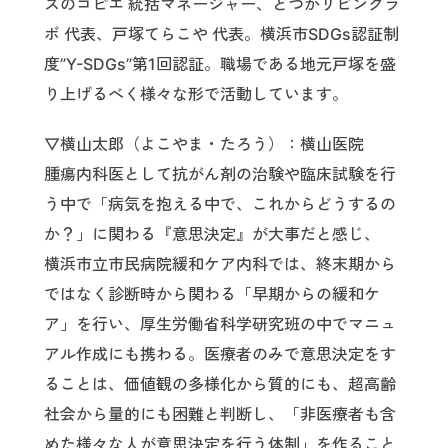
スのコピエ 統括マネージャー、とつかリビングラ
ボ 代表、戸塚てらこや 代表。横浜市SDGs認証制
度”Y-SDGs”第1回認証。職場である地元戸塚を盛
り上げるべく様々な形で活動しています。
▽横山太郎（よこやま・たろう）：横山医院
腫瘍内科医として抗がん剤の治験や臨床試験を行
う中で「病気を抱える中で、これからどうするの
か？」に関わる『意思決定』が大事だと感じ、
横浜市立市民病院緩和ケア内科では、終末期から
ではなく診断時から関わる「早期からの緩和ケ
ア」を行い、厚生労働省科学研究班の中でマニュ
アル作成にも携わる。医療者のみで意思決定をす
ることは、価値観の多様化から質的にも、超高齢
社会から量的にも困難と判断し、「非医療者も含
めた様々な人が意思決定を行う体制」を作ること