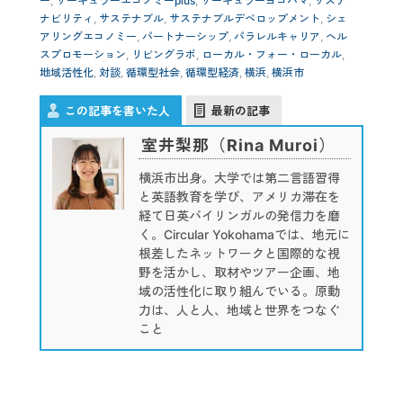
ー
,
サーキュラーエコノミーplus
,
サーキュラーヨコハマ
,
サステ
ナビリティ
,
サステナブル
,
サステナブルデベロップメント
,
シェ
アリングエコノミー
,
パートナーシップ
,
パラレルキャリア
,
ヘル
スプロモーション
,
リビングラボ
,
ローカル・フォー・ローカル
,
地域活性化
,
対談
,
循環型社会
,
循環型経済
,
横浜
,
横浜市
この記事を書いた人
最新の記事
室井梨那（Rina Muroi）
横浜市出身。大学では第二言語習得
と英語教育を学び、アメリカ滞在を
経て日英バイリンガルの発信力を磨
く。Circular Yokohamaでは、地元に
根差したネットワークと国際的な視
野を活かし、取材やツアー企画、地
域の活性化に取り組んでいる。原動
力は、人と人、地域と世界をつなぐ
こと