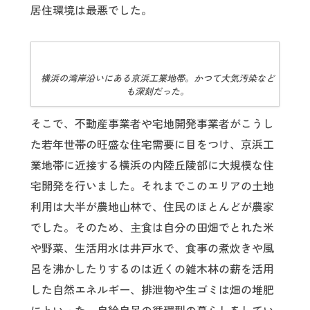
居住環境は最悪でした。
横浜の湾岸沿いにある京浜工業地帯。かつて大気汚染など
も深刻だった。
そこで、不動産事業者や宅地開発事業者がこうし
た若年世帯の旺盛な住宅需要に目をつけ、京浜工
業地帯に近接する横浜の内陸丘陵部に大規模な住
宅開発を行いました。それまでこのエリアの土地
利用は大半が農地山林で、住民のほとんどが農家
でした。そのため、主食は自分の田畑でとれた米
や野菜、生活用水は井戸水で、食事の煮炊きや風
呂を沸かしたりするのは近くの雑木林の薪を活用
した自然エネルギー、排泄物や生ゴミは畑の堆肥